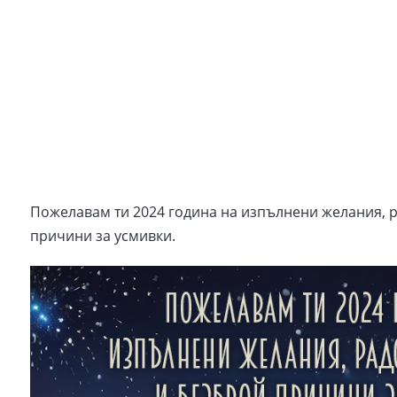
Пожелавам ти 2024 година на изпълнени желания, 
причини за усмивки.