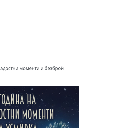
радостни моменти и безброй