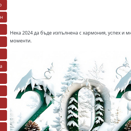
о
ен
Нека 2024 да бъде изпълнена с хармония, успех и 
моменти.
а